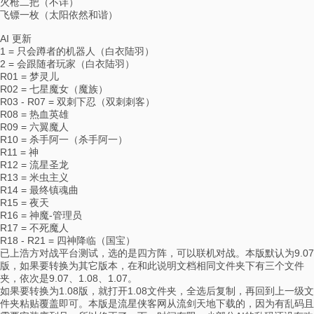
火枪二把（不详）
飞镖一枚（太阳依然和谐）
AI 更新
1 = 只会蹲者的机器人（白衣陆羽）
2 = 会跟随者玩家（白衣陆羽）
R01 = 梦灵儿
R02 = 七星魔女（魔族）
R03 - R07 = 双刺下忍（双刺刺客）
R08 = 热血英雄
R09 = 六翼魔人
R10 = 杀手阿一（杀手阿一）
R11 = 神
R12 = 流星圣龙
R13 = 米虫主义
R14 = 最终镇魂曲
R15 = 夜天
R16 = 神魔-管理员
R17 = 不死魔人
R18 - R21 = 四神降临（国宝）
已上浩方对战平台测试，选的是四方阵，可以联机对战。本版默认为9.07
版，如果要转换为其它版本，在和此说明文档相同文件夹下有三个文件
夹，依次是9.07、1.08、1.07。
如果要转换为1.08版，就打开1.08文件夹，全选后复制，再回到上一级文
件夹粘贴覆盖即可。本版是流星侠客网从流剑天地下载的，因为有乱码且