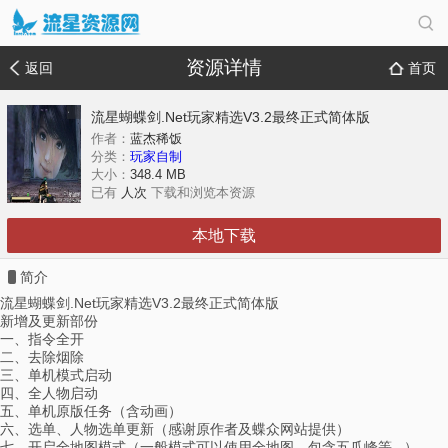
资源详情
返回
首页
流星蝴蝶剑.Net玩家精选V3.2最终正式简体版
作者：
蓝杰稀饭
分类：
玩家自制
大小：
348.4 MB
已有
人次
下载和浏览本资源
本地下载
简介
流星蝴蝶剑.Net玩家精选V3.2最终正式简体版
新增及更新部份
一、指令全开
二、去除烟除
三、单机模式启动
四、全人物启动
五、单机原版任务（含动画）
六、选单、人物选单更新（感谢原作者及蝶众网站提供）
七、开启全地图模式（一般模式可以使用全地图，包含五爪峰等...）