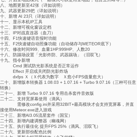
八、地图更新至42张（详如说明）
九、武器更新29把（详如说明）
十、新增 AI 23只（详如说明）
十一、显示本机IP工具
十二、新增可视化窗设定档
十三、IP对战直连器（血刀）
十四、F1快速键语音报时功能
十五、F2快速键自动照像功能（自动储存与METEOR底下）
十六、修改时间999、血量1HP.999HP、人数20
十八、防踢场设置「光影炸防、武器踢场」（泪双飞）
十九、指令新增
Cmd 测试防光影系统是否正常运作
Effect 开启或关闭防光影炸场
dxfps Ｘ（Ｘ代表为数字 Ｘ愈小FPS值量愈大）
二十、新增版本转换器 1.08.03 + 1.07.16 + Turbo 9.07.16（三种可任意
转换）
二十一、新增 Turbo 9.07.16 专用击杀套件音效版
二十二、支持宽屏幕使用（滴风）
需修改config.ini并采用32BIT+最高模块才会支持宽屏幕，并直
接使用Meteor.exe进入游戏
二十三、新增AI3.05流星套件（国宝）
二十四、新增内建调整器（幽魂网）
二十五、执行最佳化 提升FPS 25%（滴风、泪双飞）
二十六、更新部份配色比例