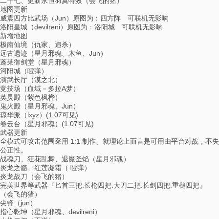
二十七、更新永恒羽翼特效（会飞的猪）
地图更新
威震四方比武场（Jun）原图为：四方阵 可联机无影响
洛阳皇城（devilreni）原图为：洛阳城 可联机无影响
新增地图
极南仙境（仇家、追杀）
远古遗迹（星月邪魂、木鱼、Jun）
蓬莱御剑堂（星月邪魂）
河阳城（哑弹）
演武长厅（漠之北）
竞技场（血域－多拉A梦）
英灵殿（紫色枫桦）
鬼火殿（星月邪魂、Jun）
琼华派（lxyz）(1.07可见)
卷云台（星月邪魂）(1.07可见)
武器更新
全模式可攻击范围采用 1:1 制作、就理论上而言是可用由平台对战，不失
公正性。
战魂刀、狂花乱舞、退魔圣焰（星月邪魂）
炎龙之髓、红莲凝霜（ 哑弹）
炎龙战刀（会飞的猪）
完美世界等武器『匕首三把.长枪四把.大刀二把.长剑四把.重槌四把』
（会飞的猪）
尖锋（jun）
指心乾坤（星月邪魂、devilreni）