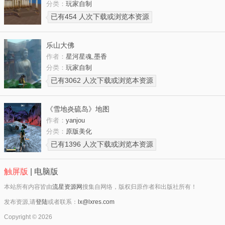
分类：
玩家自制
已有454 人次下载或浏览本资源
乐山大佛
作者：
星河星魂,墨香
分类：
玩家自制
已有3062 人次下载或浏览本资源
《雪地炎硫岛》地图
作者：
yanjou
分类：
原版美化
已有1396 人次下载或浏览本资源
触屏版
|
电脑版
本站所有内容皆由
流星资源网
搜集自网络，版权归原作者和出版社所有！
发布资源,请
登陆
或者联系：
lx@lxres.com
Copyright © 2026