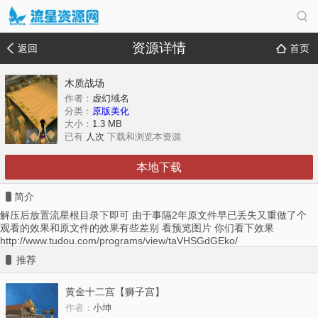
资源详情
返回
首页
木质战场
作者：
虚幻域名
分类：
原版美化
大小：
1.3 MB
已有
人次
下载和浏览本资源
本地下载
简介
解压后放置流星根目录下即可 由于事隔2年原文件早已丢失又重做了个
观看的效果和原文件的效果有些差别 看预览图片 你们看下效果
http://www.tudou.com/programs/view/taVHSGdGEko/
推荐
黄金十二宫【狮子宫】
作者：
小坤