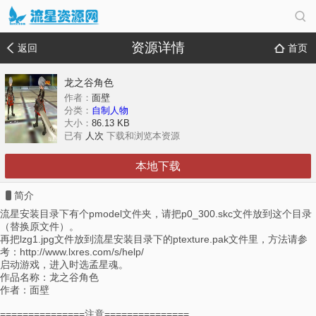
资源详情
返回
首页
龙之谷角色
作者：
面壁
分类：
自制人物
大小：
86.13 KB
已有
人次
下载和浏览本资源
本地下载
简介
流星安装目录下有个pmodel文件夹，请把p0_300.skc文件放到这个目录
（替换原文件）。
再把lzg1.jpg文件放到流星安装目录下的ptexture.pak文件里，方法请参
考：http://www.lxres.com/s/help/
启动游戏，进入时选孟星魂。
作品名称：龙之谷角色
作者：面壁
===============注意===============