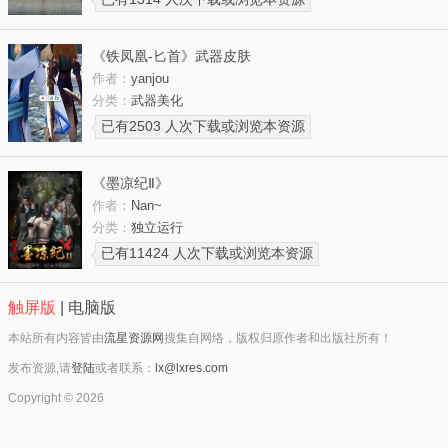
《铁凤凰-匕首》武器皮肤
作者：
yanjou
分类：
武器美化
已有2503 人次下载或浏览本资源
《墨凉纪Ⅱ》
作者：
Nan~
分类：
独立运行
已有11424 人次下载或浏览本资源
触屏版
|
电脑版
本站所有内容皆由
流星资源网
搜集自网络，版权归原作者和出版社所有！
发布资源,请
登陆
或者联系：
lx@lxres.com
Copyright © 2026