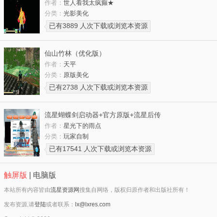
作者：
世人看我太疯癫★
分类：
光影美化
已有3889 人次下载或浏览本资源
仙山竹林（优化版）
作者：
天平
分类：
原版美化
已有2738 人次下载或浏览本资源
流星蝴蝶剑启动器+官方原版+流星后传
作者：
星光下的雨点
分类：
玩家自制
已有17541 人次下载或浏览本资源
触屏版
|
电脑版
本站所有内容皆由
流星资源网
搜集自网络，版权归原作者和出版社所有！
发布资源,请
登陆
或者联系：
lx@lxres.com