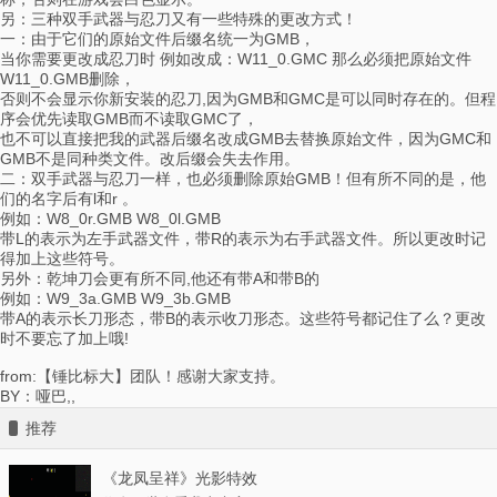
另：三种双手武器与忍刀又有一些特殊的更改方式！
一：由于它们的原始文件后缀名统一为GMB，
当你需要更改成忍刀时 例如改成：W11_0.GMC 那么必须把原始文件
W11_0.GMB删除，
否则不会显示你新安装的忍刀,因为GMB和GMC是可以同时存在的。但程
序会优先读取GMB而不读取GMC了，
也不可以直接把我的武器后缀名改成GMB去替换原始文件，因为GMC和
GMB不是同种类文件。改后缀会失去作用。
二：双手武器与忍刀一样，也必须删除原始GMB！但有所不同的是，他
们的名字后有l和r 。
例如：W8_0r.GMB W8_0l.GMB
带L的表示为左手武器文件，带R的表示为右手武器文件。所以更改时记
得加上这些符号。
另外：乾坤刀会更有所不同,他还有带A和带B的
例如：W9_3a.GMB W9_3b.GMB
带A的表示长刀形态，带B的表示收刀形态。这些符号都记住了么？更改
时不要忘了加上哦!
from:【锤比标大】团队！感谢大家支持。
BY：哑巴,,
推荐
《龙凤呈祥》光影特效