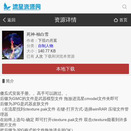
资源详情
返回
首页
死神-柚白雪
作者：
下弦の月茧
分类：
自制人物
大小：
140.77 KB
已有
人次
下载和浏览本资源
本地下载
简介
傻瓜式安装手册。。高手可以跳过。。
后缀为GMC的文件是武器模型文件 拖放进流星cmodel文件夹即可
后缀为JPG是武器皮肤文件
（在流星找到ctexture.pak文件 右键-打开方式-选择winRAR 压缩文件管
理器
在始终上选勾-确定 即可打开ctexture.pak文件 双击ctexture能看到许多
图片文件
把后缀为JPG格式的文件拖放进去就OK）