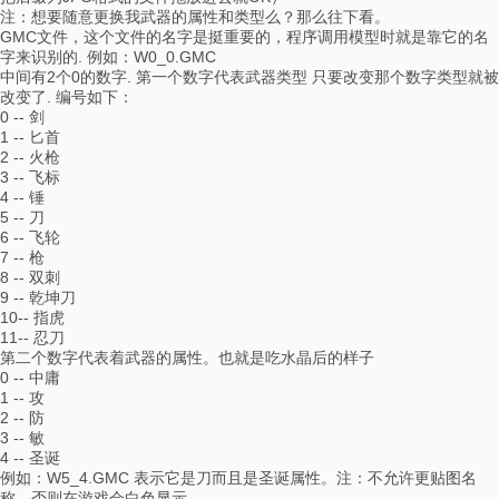
注：想要随意更换我武器的属性和类型么？那么往下看。
GMC文件，这个文件的名字是挺重要的，程序调用模型时就是靠它的名
字来识别的. 例如：W0_0.GMC
中间有2个0的数字. 第一个数字代表武器类型 只要改变那个数字类型就被
改变了. 编号如下：
0 -- 剑
1 -- 匕首
2 -- 火枪
3 -- 飞标
4 -- 锤
5 -- 刀
6 -- 飞轮
7 -- 枪
8 -- 双刺
9 -- 乾坤刀
10-- 指虎
11-- 忍刀
第二个数字代表着武器的属性。也就是吃水晶后的样子
0 -- 中庸
1 -- 攻
2 -- 防
3 -- 敏
4 -- 圣诞
例如：W5_4.GMC 表示它是刀而且是圣诞属性。注：不允许更贴图名
称，否则在游戏会白色显示。