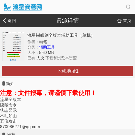
资源详情
返回
首页
流星蝴蝶剑全版本辅助工具（单机）
作者：
画笔
分类：
辅助工具
大小：
5.60 MB
已有
人次
下载和浏览本资源
下载地址1
简介
注意：文件报毒，请谨慎下载使用！
流星全版本
隐藏命令
状态显示
不动如山
五倍攻击
870086271@qq.com
推荐