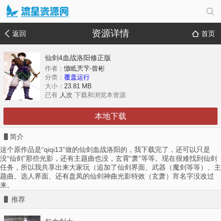
资源详情
返回
首页
仙剑4血战洛阳修正版
作者：
慠眡兲芐-曾彬
分类：
覆盖运行
大小：
23.81 MB
已有
人次
下载和浏览本资源
本地下载
简介
这个原作品是“qiqi13”做的仙剑血战洛阳的，我下载完了，还可以只是
没“仙剑”那些光影，还有主题曲也没，玄霄“萧”等等。现在很难找到仙剑
任务，所以我共享出来大家玩（追加了仙剑界面、武器（魔剑等等）、主
题曲、选人界面、还有盘凤的仙剑神曲光影特效（玄萧）宵名字没改过
来。
推荐