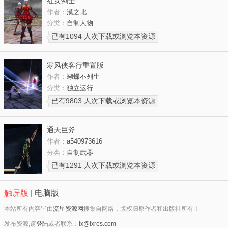
红女剑士
作者：
漠之北
分类：
自制人物
已有1094 人次下载或浏览本资源
寒风侠客行重置版
作者：
蝴蝶不列生
分类：
独立运行
已有9803 人次下载或浏览本资源
通天巨斧
作者：
a540973616
分类：
自制武器
已有1291 人次下载或浏览本资源
触屏版
|
电脑版
本站所有内容皆由
流星资源网
搜集自网络，版权归原作者和出版社所有！
发布资源,请
登陆
或者联系：
lx@lxres.com