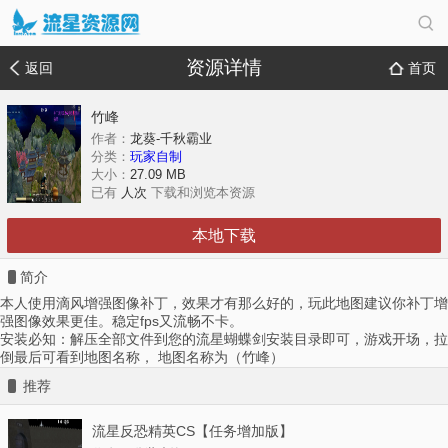
资源详情
返回
首页
竹峰
作者：
龙葵-千秋霸业
分类：
玩家自制
大小：
27.09 MB
已有
人次
下载和浏览本资源
本地下载
简介
本人使用滴风增强图像补丁，效果才有那么好的，玩此地图建议你补丁增
强图像效果更佳。稳定fps又流畅不卡。
安装必知：解压全部文件到您的流星蝴蝶剑安装目录即可，游戏开场，拉
倒最后可看到地图名称， 地图名称为（竹峰）
推荐
流星反恐精英CS【任务增加版】