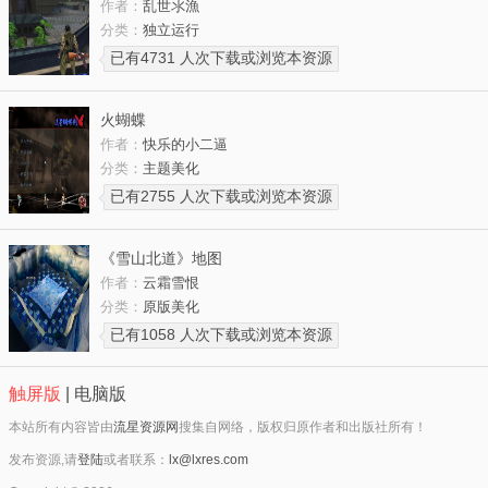
作者：
乱世氺漁
分类：
独立运行
已有4731 人次下载或浏览本资源
火蝴蝶
作者：
快乐的小二逼
分类：
主题美化
已有2755 人次下载或浏览本资源
《雪山北道》地图
作者：
云霜雪恨
分类：
原版美化
已有1058 人次下载或浏览本资源
触屏版
|
电脑版
本站所有内容皆由
流星资源网
搜集自网络，版权归原作者和出版社所有！
发布资源,请
登陆
或者联系：
lx@lxres.com